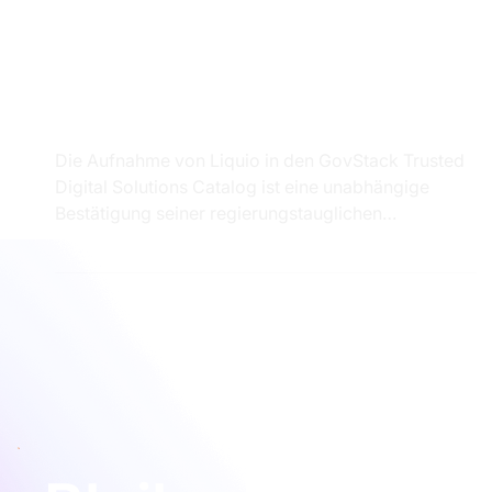
News
Was bedeutet die Aufnahme
von Liquio in den GovStack-
Katalog für Kunden?
Die Aufnahme von Liquio in den GovStack Trusted
Digital Solutions Catalog ist eine unabhängige
Bestätigung seiner regierungstauglichen
Architektur. Liquio treibt bereits nationale
Plattformen wie Diia, e-Entrepreneur und
uResidency an und vereint modulares Design, tiefe
Integrationsfähigkeit und bewährte Leistung im
nationalen Maßstab — für zusätzliches Vertrauen
bei der Wahl einer langfristigen digitalen
Infrastruktur.