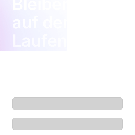
Bleiben Sie
auf dem
Laufenden
Einblicke, Produkt-Updates und neue
Podcast-Folgen – direkt in Ihren
Posteingang.
E-Mail
*
Vorname