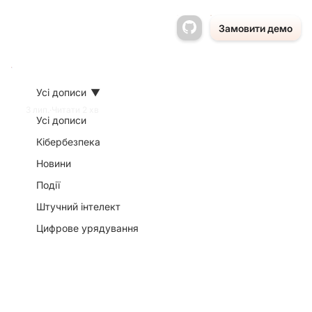
Замовити демо
Усі дописи
3 лип.
Читати 2 хв
Усі дописи
GovStack
Кібербезпека
Новини
рекомендує
Події
Liquio: що це
Штучний інтелект
Цифрове урядування
означає на
практиці