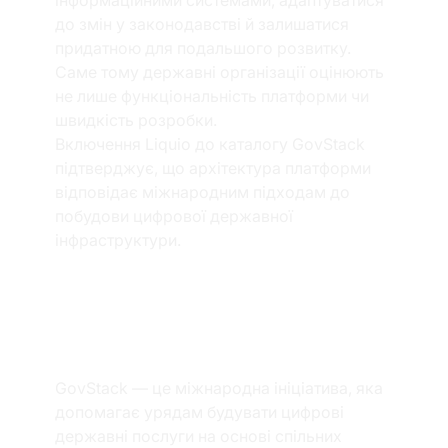
до змін у законодавстві й залишатися 
придатною для подальшого розвитку. 
Саме тому державні організації оцінюють 
не лише функціональність платформи чи 
швидкість розробки.
Включення Liquio до каталогу GovStack 
підтверджує, що архітектура платформи 
відповідає міжнародним підходам до 
побудови цифрової державної 
інфраструктури.
Що таке 
GovStack?
GovStack — це міжнародна ініціатива, яка 
допомагає урядам будувати цифрові 
державні послуги на основі спільних 