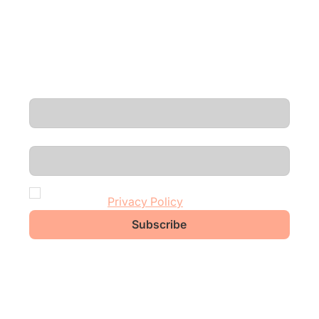
Аналітика, оновлення продуктів та нові
епізоди подкастів — прямо у вашу
поштову скриньку.
Email
*
First name
I agree to receive updates from Liquio and 
accept the 
Privacy Policy
.
*
Subscribe
Офіси