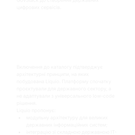
цифрових сервісів.
Що це означає 
для замовників 
Liquio?
Включення до каталогу підтверджує 
архітектурні принципи, на яких 
побудована Liquio. Платформу спочатку 
проєктували для державного сектору, а 
не адаптували з універсального low-code 
рішення.
Liquio пропонує:
модульну архітектуру для великих 
державних інформаційних систем;
інтеграцію зі складною державною ІТ-