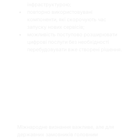
інфраструктурою;
повторно використовувані 
компоненти, які скорочують час 
запуску нових сервісів;
можливість поступово розширювати 
цифрові послуги без необхідності 
перебудовувати вже створені рішення.
Перевірено 
реальними 
державними 
проєктами
Міжнародне визнання важливе, але для 
державних замовників головним 