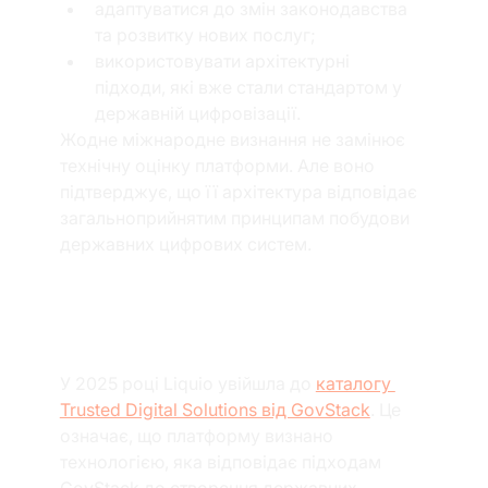
адаптуватися до змін законодавства 
та розвитку нових послуг;
використовувати архітектурні 
підходи, які вже стали стандартом у 
державній цифровізації.
Жодне міжнародне визнання не замінює 
технічну оцінку платформи. Але воно 
підтверджує, що її архітектура відповідає 
загальноприйнятим принципам побудови 
державних цифрових систем.
Liquio у каталозі 
GovStack
У 2025 році Liquio увійшла до 
каталогу 
Trusted Digital Solutions від GovStack
. Це 
означає, що платформу визнано 
технологією, яка відповідає підходам 
GovStack до створення державних 