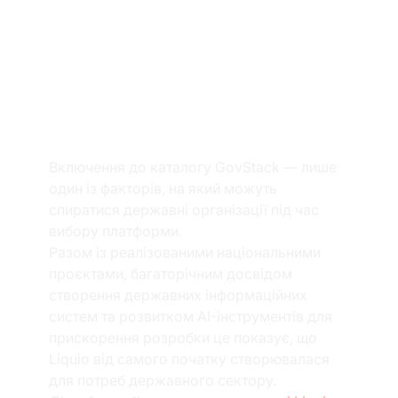
Більше, ніж 
міжнародне 
визнання
Включення до каталогу GovStack — лише 
один із факторів, на який можуть 
спиратися державні організації під час 
вибору платформи.
Разом із реалізованими національними 
проєктами, багаторічним досвідом 
створення державних інформаційних 
систем та розвитком AI-інструментів для 
прискорення розробки це показує, що 
Liquio від самого початку створювалася 
для потреб державного сектору.