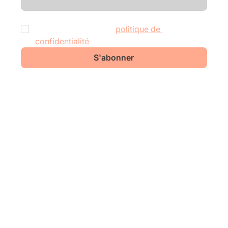
J'accepte de recevoir des mises à jour de 
Liquio et j'accepte la 
politique de 
confidentialité
 .
*
S'abonner
Bureaux
Berlin
Otto-Suhr-Allee 25, 10585
Berlin, Allemagne
Bruxelles
Rue du Poinçon 51, 1000 Bruxelles, Belgique