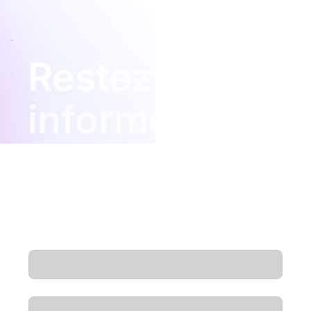
Restez
informé
Des informations, des mises à jour produits
et de nouveaux épisodes de podcast —
directement dans votre boîte de réception.
E-mail
*
Prénom