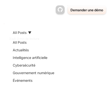
Demander une démo
All Posts
3 juil.
3 min de lecture
All Posts
Que signifie la
Actualités
Intelligence artificielle
reconnaissance
Cybersécurité
de GovStack
Gouvernement numérique
Événements
pour les clients
de Liquio ?