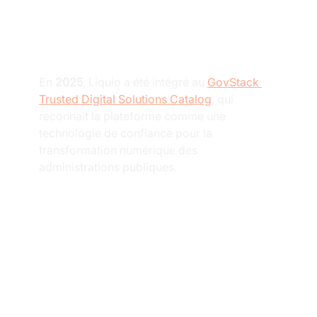
Liquio reconnu 
par GovStack
En 
2025
, Liquio a été intégré au 
GovStack 
Trusted Digital Solutions Catalog
, qui 
reconnaît la plateforme comme une 
technologie de confiance pour la 
transformation numérique des 
administrations publiques.
Que signifie la 
reconnaissance 
de GovStack pour 
les clients de 